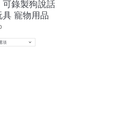
 可錄製狗說話
玩具 寵物用品
0