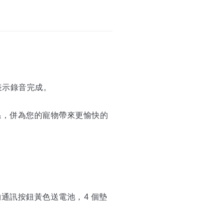
表示錄音完成。
係，併為您的寵物帶來更愉快的
通訊按鈕黃色送電池，4 個墊