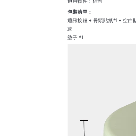
適用物件：貓狗
包裝清單：
通訊按鈕 + 骨頭貼紙*1 + 空白
或
墊子 *1