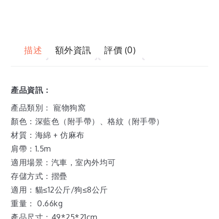
描述
額外資訊
評價 (0)
產品資訊：
產品類別： 寵物狗窩
顏色：深藍色（附手帶）、格紋（附手帶）
材質：海綿 + 仿麻布
肩帶：1.5m
適用場景：汽車，室內外均可
存儲方式：摺疊
適用：貓≤12公斤/狗≤8公斤
重量： 0.66kg
產品尺寸：49*25*21cm