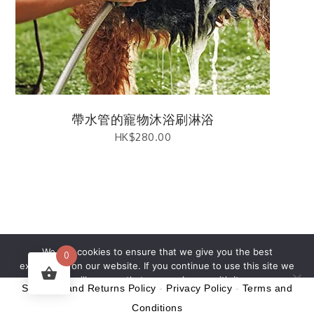
帶水管的寵物沐浴刷淋浴
HK$
280.00
繁體中文
English
(
英語
)
We use cookies to ensure that we give you the best
0
experience on our website. If you continue to use this site we
will assume that you are happy with it.
Shipping and Returns Policy
-
Privacy Policy
-
Terms and
Ok
Conditions