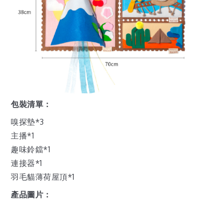
包裝清單：
嗅探墊*3
主播*1
趣味鈴鐺*1
連接器*1
羽毛貓薄荷屋頂*1
產品圖片：