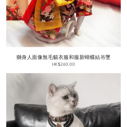
獅身人面像無毛貓衣服和服新蝴蝶結吊墜
HK$
260.00