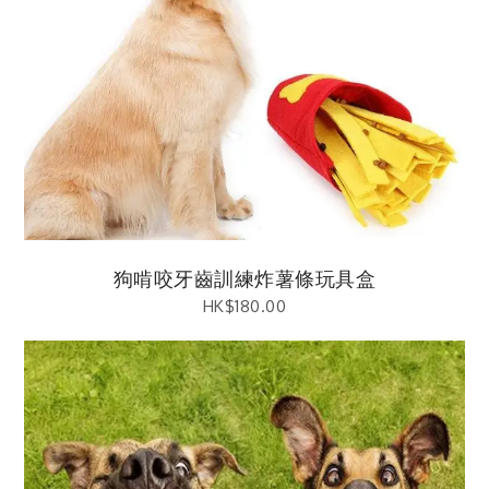
狗啃咬牙齒訓練炸薯條玩具盒
HK$
180.00